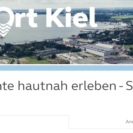
hte hautnah erleben - 
An